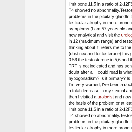
limit bone 11.5 in a ratio of 2-1
T4 showed no abnormality.Testoste
problems in the pituitary glandIn
testicular atrophy in more pronou
symptoms (I am 57 years old and 
new analytical and visit the
urolog
in 12 (maximum range) and testos
thinking about it, refers me to t
(dostinex and testosterone) this 
0.56 the testosterone in 5,6 and th
TRT is not indicated and has sen
doubt after all I could read is w
hypogonadism? Is it primary? Is 
I'm very worried, I've been a doc
a total decrease in my sexual abilit
then I visited a
urologist
and now I
the basis of the problem or at le
limit bone 11.5 in a ratio of 2-1
T4 showed no abnormality.Testoste
problems in the pituitary glandIn
testicular atrophy in more pronou