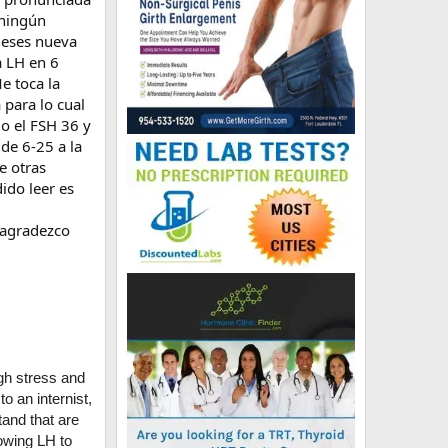
 ningún
 meses nueva
a LH en 6
e toca la
 para lo cual
o el FSH 36 y
 de 6-25 a la
e otras
ido leer es
 agradezco
igh stress and
to an internist,
and that are
lowing LH to