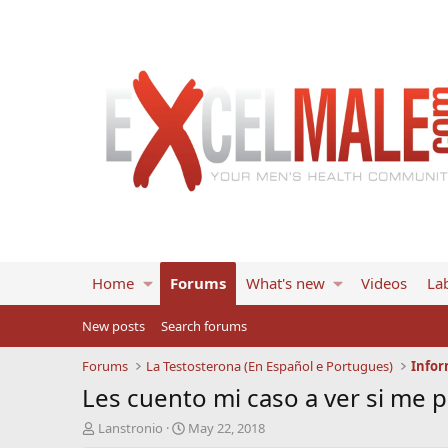
Home
Forums
What's new
Videos
Lab
New posts
Search forums
Forums
La Testosterona (En Español e Portugues)
Infor
Les cuento mi caso a ver si me
T
S
Lanstronio
May 22, 2018
h
t