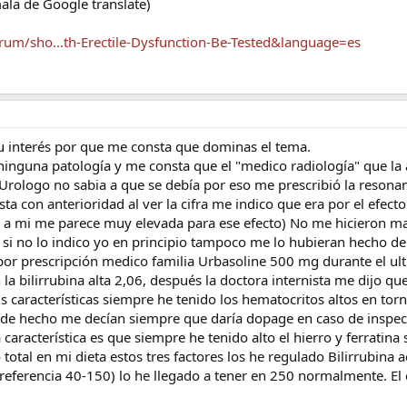
ala de Google translate)
um/sho...th-Erectile-Dysfunction-Be-Tested&language=es
 interés por que me consta que dominas el tema.
ninguna patología y me consta que el "medico radiología" que la 
 Urologo no sabia a que se debía por eso me prescribió la resona
ta con anterioridad al ver la cifra me indico que era por el efecto
do a mi me parece muy elevada para ese efecto) No me hicieron m
 si no lo indico yo en principio tampoco me lo hubieran hecho de
por prescripción medico familia Urbasoline 500 mg durante el ul
la bilirrubina alta 2,06, después la doctora internista me dijo qu
 características siempre he tenido los hematocritos altos en tor
 de hecho me decían siempre que daría dopage en caso de inspe
 característica es que siempre he tenido alto el hierro y ferratina s
otal en mi dieta estos tres factores los he regulado Bilirrubina a
(referencia 40-150) lo he llegado a tener en 250 normalmente. El c