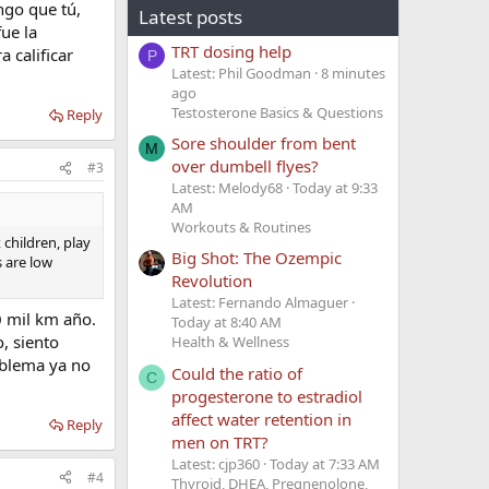
ngo que tú,
Latest posts
fue la
TRT dosing help
 calificar
P
Latest: Phil Goodman
8 minutes
ago
Testosterone Basics & Questions
Reply
Sore shoulder from bent
M
over dumbell flyes?
#3
Latest: Melody68
Today at 9:33
AM
Workouts & Routines
 children, play
Big Shot: The Ozempic
s are low
Revolution
Latest: Fernando Almaguer
0 mil km año.
Today at 8:40 AM
, siento
Health & Wellness
oblema ya no
Could the ratio of
C
progesterone to estradiol
affect water retention in
Reply
men on TRT?
Latest: cjp360
Today at 7:33 AM
#4
Thyroid, DHEA, Pregnenolone,