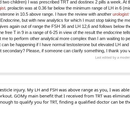
two children) I was prescribed TRT and dostinex 2 pills a week. At 
ist
. prolactin was at 0.36 far below the minimum range of LH in 6 (m
terone in 10.5 above range. I have the review with another
urologist
he Endocrine, but with new analytics for which I must stop taking the m
gives again out of range the FSH 36 and LH 12,6 and follows below the
e free T in 9 in a range of 6-25 in view of the result the endocrine tell
t me to perform other analytical more complex than I am waiting to p
hat can be happening if I have normal testosterone but elevated LH and
it secondary? Please, if someone can clarify something, I thank you
Last edited by a mode
testicle injury. My LH and FSH was above range as you, I was abl
workout. GOMy main benefit that I received from TRT was eliminati
enough to qualify you for TRT, finding a qualified doctor can be t