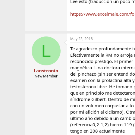
Lee esto (traduccion un poco m
https://www.excelmale.com/for
May 23, 2018
L
Te agradezco profundamente tu
Efectivamente la RM no arroja 
reconocido prestigo. El primer
magnética. Una doctora internis
Lanstronio
del pinchazo (sin ser entendi
New Member
examen con la prolactina alta y
testosterona libre. He tomado 
que en principio me detectaron 
síndrome Gilbert. Dentro de mis
con un volumen corpuslar alto
por mi afición al ciclismo). Otra
ultimo año debido a un cambio t
(referencia0,2-1,2) hierro 119 
tengo en 208 actualmente