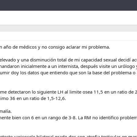
Link
n año de médicos y no consigo aclarar mi problema.
elevado y una disminución total de mi capacidad sexual decidí ac
 mandaron inicialmente a un internista, después visite un urólogo
sumir doy los datos que entiendo que son la base del problema o
me detectaron lo siguiente LH al limite osea 11,5 en un ratio de 
mo 36 en un ratio de 1,5-12,6.
malía.
mente bien con 6 en un rango de 3-8. La RM no identifico problem
tecto varicocele bilateral grado dos con atrofia testicular en m