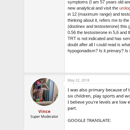
symptoms (I am 57 years old and 
new analytical and visit the
urolog
in 12 (maximum range) and testos
thinking about it, refers me to t
(dostinex and testosterone) this 
0.56 the testosterone in 5,6 and th
TRT is not indicated and has sen
doubt after all I could read is w
hypogonadism? Is it primary? Is 
May 22, 2018
I was also primary because of 
six children, play sports and 
I believe you're levels are low 
part.
Vince
Super Moderator
GOOGLE TRANSLATE: