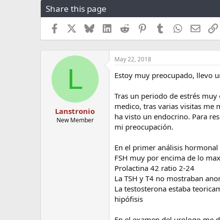
Share this page
r
a
e
r
a
t
Facebook
X
Bluesky
LinkedIn
Reddit
Pinterest
Tumblr
WhatsApp
Email
d
d
s
a
t
t
May 22, 2018
a
e
L
r
Estoy muy preocupado, llevo u
t
e
Tras un periodo de estrés muy 
r
medico, tras varias visitas me
Lanstronio
ha visto un endocrino. Para re
New Member
mi preocupación.
En el primer análisis hormonal 
FSH muy por encima de lo maxi
Prolactina 42 ratio 2-24
La TSH y T4 no mostraban ano
La testosterona estaba teorica
hipófisis
En el examen del urologo me de