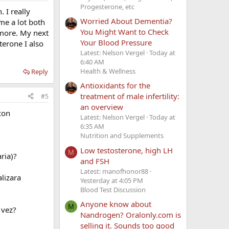
Progesterone, etc
 I really
Worried About Dementia?
me a lot both
You Might Want to Check
 more. My next
Your Blood Pressure
terone I also
Latest: Nelson Vergel
Today at
6:40 AM
Health & Wellness
Reply
Antioxidants for the
treatment of male infertility:
#5
an overview
con
Latest: Nelson Vergel
Today at
6:35 AM
Nutrition and Supplements
Low testosterone, high LH
M
ria)?
and FSH
Latest: manofhonor88
lizara
Yesterday at 4:05 PM
Blood Test Discussion
Anyone know about
M
 vez?
Nandrogen? Oralonly.com is
selling it. Sounds too good