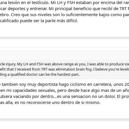
una lesión en el testículo. Mi LH y FSH estaban por encima del ra
car deportes y entrenar. Mi principal beneficio que recibí de TRT 
rebro. Creo que sus niveles son lo suficientemente bajos como para
alificado puede ser la parte más difícil.
icle injury. My LH and FSH was above range as you, I was able to produce six
t that I received from TRT was elimination brain fog. I believe you're level
ding a qualified doctor can be the hardest part.
o tambien soy muy deportista hago ciclismo en carretera, unos 2
en mi capacidades sexuales, pero desde hace algo mas de un año
biera vaciando por dentro...es una sensacion no un dolor. El pr
as alla, es no reconocerse uno dentro de si mismo.