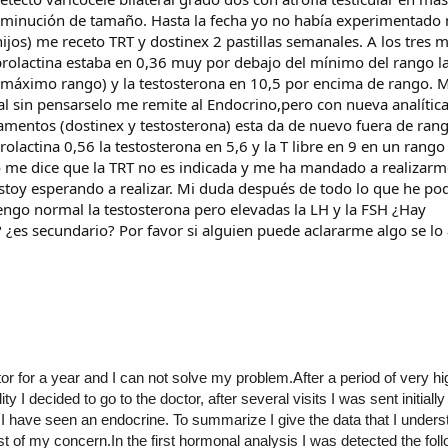
isminución de tamaño. Hasta la fecha yo no había experimentado
ijos) me receto TRT y dostinex 2 pastillas semanales. A los tres
la prolactina estaba en 0,36 muy por debajo del mínimo del rango l
(máximo rango) y la testosterona en 10,5 por encima de rango. M
al sin pensarselo me remite al Endocrino,pero con nueva analítica
mentos (dostinex y testosterona) esta da de nuevo fuera de rang
olactina 0,56 la testosterona en 5,6 y la T libre en 9 en un rango
no me dice que la TRT no es indicada y me ha mandado a realizarm
stoy esperando a realizar. Mi duda después de todo lo que he pod
ngo normal la testosterona pero elevadas la LH y la FSH ¿Hay
¿es secundario? Por favor si alguien puede aclararme algo se lo
tor for a year and I can not solve my problem.After a period of very h
y I decided to go to the doctor, after several visits I was sent initially 
 have seen an endocrine. To summarize I give the data that I underst
ast of my concern.In the first hormonal analysis I was detected the fol