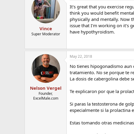
It's great that you exercise reg
think you would benefit mental
physically and mentally. Now t
issue that I'm working on it's 
Vince
have hypothyroidism.
Super Moderator
May 22, 2018
No tienes hipogonadismo aun co
tratamiento. No se porque te r
La dosis de cabergolina debe s
Nelson Vergel
Te explicaron por que la prolact
Founder,
ExcelMale.com
Si paras la testosterona de go
especialmente si la prolactina 
Estas tomando otras medicinas 