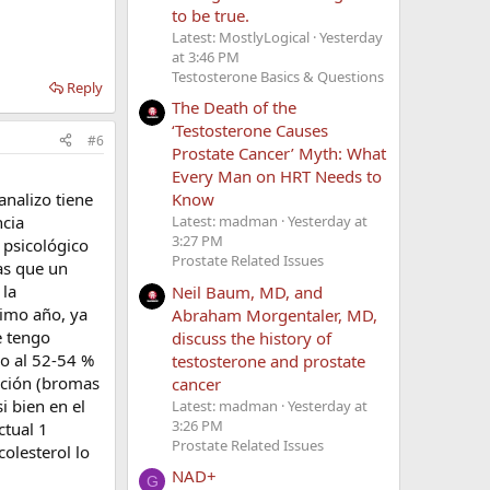
to be true.
Latest: MostlyLogical
Yesterday
at 3:46 PM
Testosterone Basics & Questions
Reply
The Death of the
‘Testosterone Causes
#6
Prostate Cancer’ Myth: What
Every Man on HRT Needs to
analizo tiene
Know
ncia
Latest: madman
Yesterday at
3:27 PM
 psicológico
Prostate Related Issues
as que un
 la
Neil Baum, MD, and
timo año, ya
Abraham Morgentaler, MD,
e tengo
discuss the history of
no al 52-54 %
testosterone and prostate
cción (bromas
cancer
i bien en el
Latest: madman
Yesterday at
3:26 PM
ctual 1
Prostate Related Issues
olesterol lo
NAD+
G