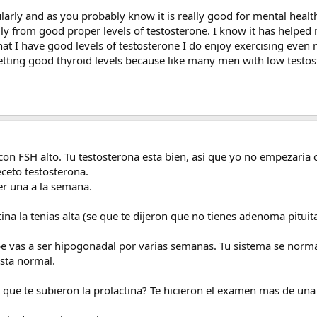
ularly and as you probably know it is really good for mental health.
ly from good proper levels of testosterone. I know it has helped 
hat I have good levels of testosterone I do enjoy exercising even
getting good thyroid levels because like many men with low testos
n FSH alto. Tu testosterona esta bien, asi que yo no empezaria 
eceto testosterona.
er una a la semana.
ina la tenias alta (se que te dijeron que no tienes adenoma pituita
lpe vas a ser hipogonadal por varias semanas. Tu sistema se norma
esta normal.
que te subieron la prolactina? Te hicieron el examen mas de una