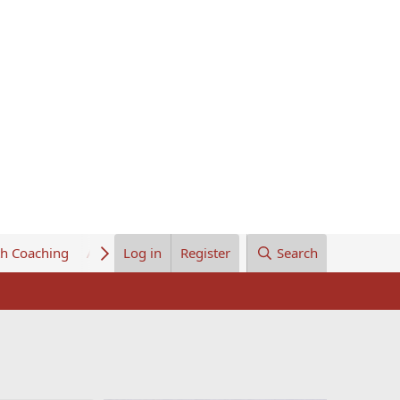
th Coaching
About Us
Log in
Register
Search