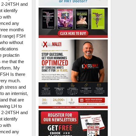
tio 2-24TSH and
 identify
o with
ienced any
three months
id range) FSH
who without
edications
 prolactin
s me that the
erform. My
 FSH Is there
 very much.
igh stress and
to an internist,
and that are
lowing LH to
tio 2-24TSH and
 identify
o with
ienced any