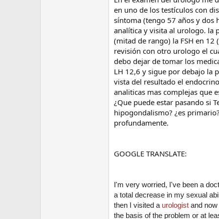
en uno de los testículos con d
síntoma (tengo 57 años y dos h
analítica y visita al urologo. 
(mitad de rango) la FSH en 12 
revisión con otro urologo el cu
debo dejar de tomar los medica
LH 12,6 y sigue por debajo la pr
vista del resultado el endocri
analiticas mas complejas que e
¿Que puede estar pasando si Te
hipogondalismo? ¿es primario? 
profundamente.
GOOGLE TRANSLATE:
I'm very worried, I've been a doc
a total decrease in my sexual abilit
then I visited a
urologist
and now I
the basis of the problem or at le