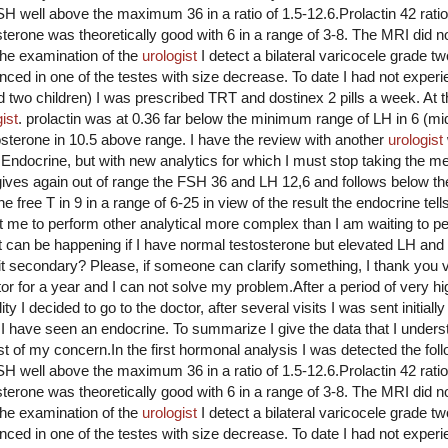
2FSH well above the maximum 36 in a ratio of 1.5-12.6.Prolactin 42 ra
rone was theoretically good with 6 in a range of 3-8. The MRI did not
 the examination of the
urologist
I detect a bilateral varicocele grade tw
nced in one of the testes with size decrease. To date I had not exper
two children) I was prescribed TRT and dostinex 2 pills a week. At 
ist
. prolactin was at 0.36 far below the minimum range of LH in 6 (m
terone in 10.5 above range. I have the review with another
urologist
he Endocrine, but with new analytics for which I must stop taking the m
gives again out of range the FSH 36 and LH 12,6 and follows below the
e free T in 9 in a range of 6-25 in view of the result the endocrine tell
t me to perform other analytical more complex than I am waiting to p
hat can be happening if I have normal testosterone but elevated LH and
it secondary? Please, if someone can clarify something, I thank you
tor for a year and I can not solve my problem.After a period of very h
y I decided to go to the doctor, after several visits I was sent initially 
 have seen an endocrine. To summarize I give the data that I underst
ast of my concern.In the first hormonal analysis I was detected the fol
2FSH well above the maximum 36 in a ratio of 1.5-12.6.Prolactin 42 ra
rone was theoretically good with 6 in a range of 3-8. The MRI did not
 the examination of the
urologist
I detect a bilateral varicocele grade tw
nced in one of the testes with size decrease. To date I had not exper