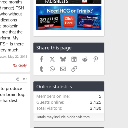
three months
id range) FSH
who without
edications
 prolactin
s me that the
erform. My
 FSH Is there
Share this page
 very much.
rator:
May 22, 2018
Facebook
X
Bluesky
LinkedIn
Reddit
Pinterest
Reply
Tumblr
WhatsApp
Email
Link
#2
Online statistics
e to produce
on brain fog.
Members online
5
he hardest
Guests online
3,125
Total visitors
3,130
Totals may include hidden visitors.