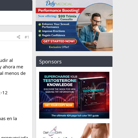
#1
udir al
Sponsors
 y ahora me
 al menos de
2-12
as en la
as pronunciada